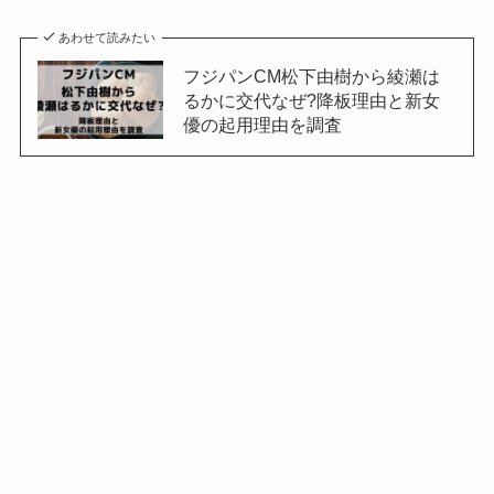
あわせて読みたい
フジパンCM松下由樹から綾瀬は
るかに交代なぜ?降板理由と新女
優の起用理由を調査