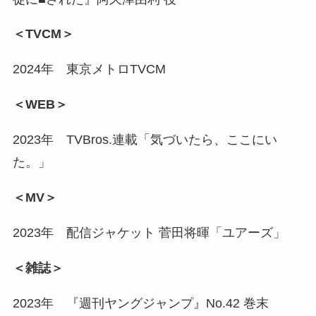
＜TVCM＞
2024年 東京メトロTVCM
＜WEB＞
2023年 TVBros.連載「気づいたら、ここにい
た。」
＜MV＞
2023年 配信ジャケット 菅田将暉「ユアーズ」
＜雑誌＞
2023年 『週刊ヤングジャンプ』No.42 巻末