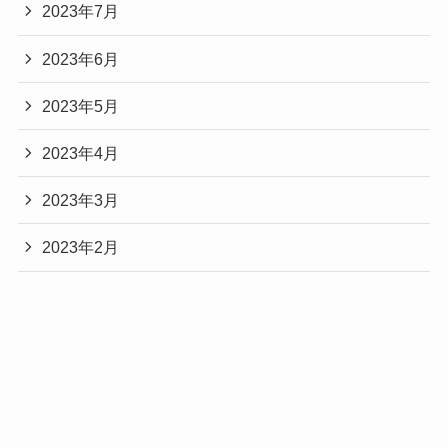
2023年7月
2023年6月
2023年5月
2023年4月
2023年3月
2023年2月