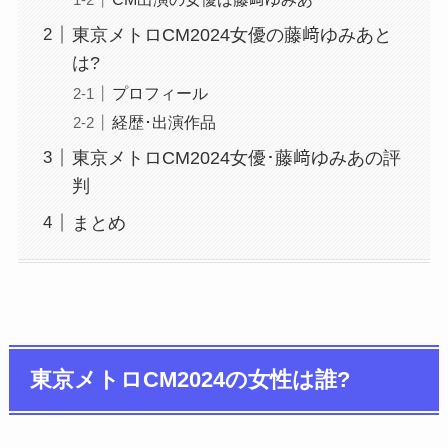
東京メトロCM2024女優の藤﨑ゆみあと
は?
プロフィール
経歴･出演作品
東京メトロCM2024女優･藤﨑ゆみあの評
判
まとめ
東京メトロCM2024の女性は誰?