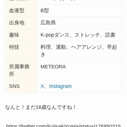
血液型
B型
出身地
広島県
趣味
K-popダンス、ストレッチ、読書
特技
料理、運動、ヘアアレンジ、早起
き
所属事務
METEORA
所
SNS
X
、
Instagram
なんと！まだ16歳なんですね！
https://twitter.com/FujisakiYumia/status/175850215