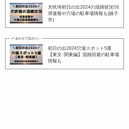
犬吠埼初日の出2024の混雑状況!渋
滞速報や穴場の駐車場情報も(銚子
市)
あわせて読みたい
初日の出2024穴場スポット5選
【東京･関東編】混雑回避の駐車場
情報も