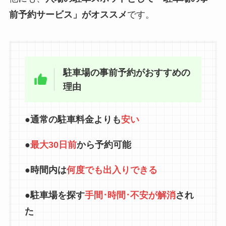
前予約サービス」がオススメ
です。
駐車場の事前予約がおすすめの
理由
●通常の駐車料金よりも
安い
●
最大30日前
から予約可能
●時間内は
何度でも出入りできる
●駐車場を探す
手間･時間･
不安
が解消
され
た