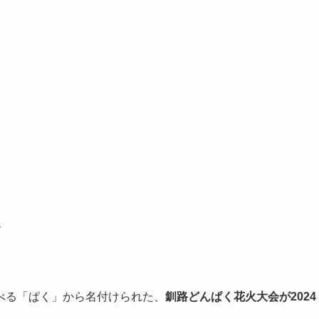
す
べる「ぱく」から名付けられた、
釧路どんぱく花火大会が2024