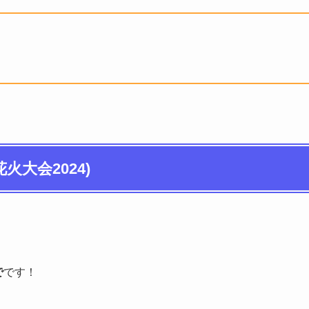
大会2024)
で
です！