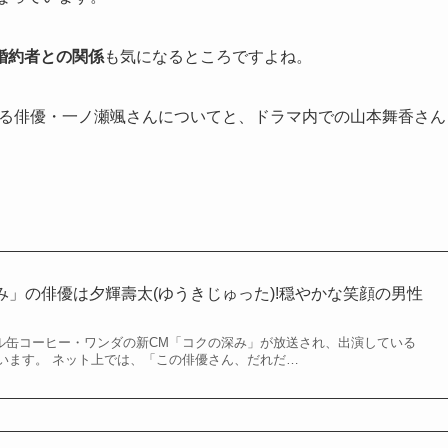
婚約者との関係
も気になるところですよね。
演する俳優・一ノ瀬颯さんについてと、ドラマ内での山本舞香さん
み」の俳優は夕輝壽太(ゆうきじゅった)!穏やかな笑顔の男性
ボトル缶コーヒー・ワンダの新CM「コクの深み」が放送され、出演している
います。 ネット上では、「この俳優さん、だれだ…