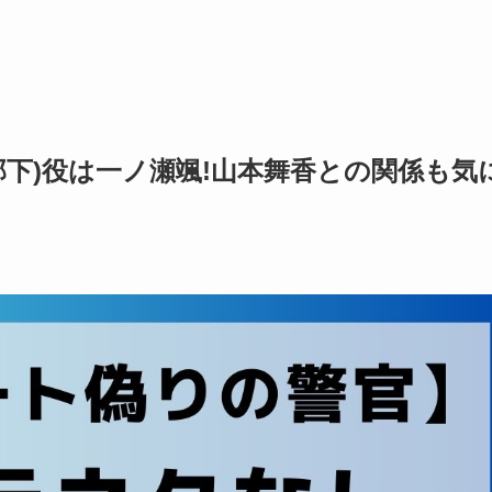
タク部下)役は一ノ瀬颯!山本舞香との関係も気