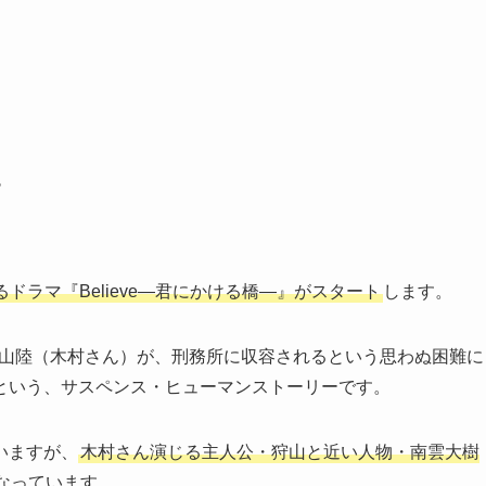
す
るドラマ『Believe―君にかける橋―』がスタート
します。
す狩山陸（木村さん）が、刑務所に収容されるという思わぬ困難に
という、サスペンス・ヒューマンストーリーです。
いますが、
木村さん演じる主人公・狩山と近い人物・南雲大樹
なっています。