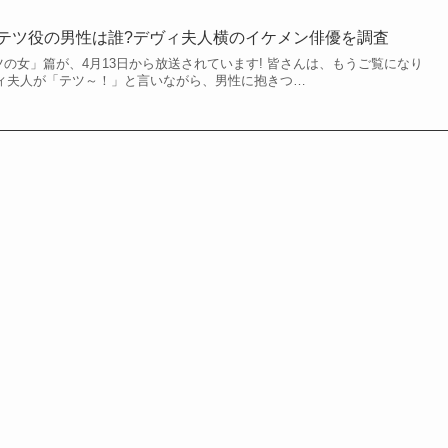
のテツ役の男性は誰?デヴィ夫人横のイケメン俳優を調査
ツの女」篇が、4月13日から放送されています! 皆さんは、もうご覧になり
ヴィ夫人が「テツ～！」と言いながら、男性に抱きつ…