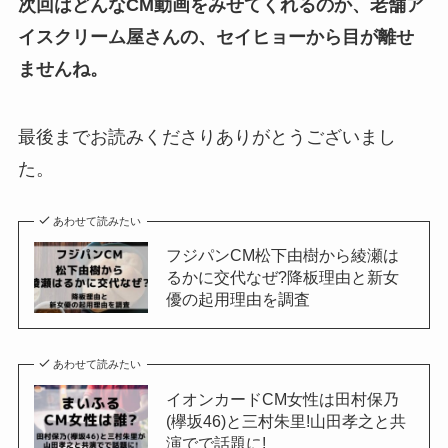
次回はどんなCM動画をみせてくれるのか、老舗ア
イスクリーム屋さんの、セイヒョーから目が離せ
ませんね。
最後までお読みくださりありがとうございまし
た。
あわせて読みたい
フジパンCM松下由樹から綾瀬は
るかに交代なぜ?降板理由と新女
優の起用理由を調査
あわせて読みたい
イオンカードCM女性は田村保乃
(欅坂46)と三村朱里!山田孝之と共
演でで話題に!