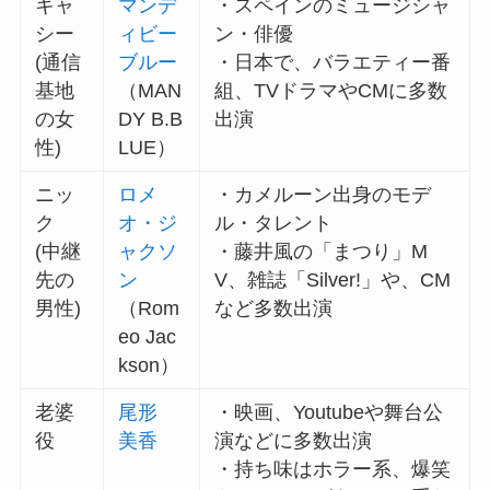
キャ
マンデ
・スペインのミュージシャ
シー
ィビー
ン・俳優
(通信
ブルー
・日本で、バラエティー番
基地
（MAN
組、TVドラマやCMに多数
の女
DY B.B
出演
性)
LUE）
ニッ
ロメ
・カメルーン出身のモデ
ク
オ・ジ
ル・タレント
(中継
ャクソ
・藤井風の「まつり」M
先の
ン
V、雑誌「Silver!」や、CM
男性)
（Rom
など多数出演
eo Jac
kson）
老婆
尾形
・映画、Youtubeや舞台公
役
美香
演などに多数出演
・持ち味はホラー系、爆笑