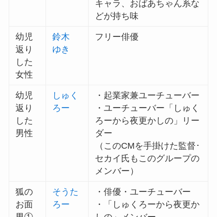
キャラ、おばあちゃん系な
どが持ち味
幼児
鈴木
フリー俳優
返り
ゆき
した
女性
幼児
しゅく
・起業家兼ユーチューバー
返り
ろー
・ユーチューバー「しゅく
した
ろーから夜更かしの」リー
男性
ダー
（このCMを手掛けた監督･
セカイ氏もこのグループの
メンバー）
狐の
そうた
・俳優・ユーチューバー
お面
ろー
・「しゅくろーから夜更か