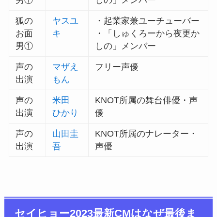
男①
しの」メンバー
狐の
ヤスユ
・起業家兼ユーチューバー
お面
キ
・「しゅくろーから夜更か
男①
しの」メンバー
声の
マザえ
フリー声優
出演
もん
声の
米田
KNOT所属の舞台俳優・声
出演
ひかり
優
声の
山田圭
KNOT所属のナレーター・
出演
吾
声優
セイヒョー2023最新CMはなぜ最後ま